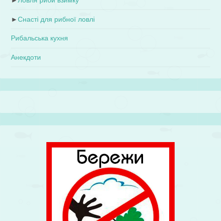
►
Ловля риби взимку
►
Снасті для рибної ловлі
Рибальська кухня
Анекдоти