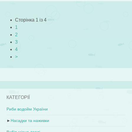
Сторінка 1 із 4
1
2
3
4
>
КАТЕГОРІЇ
Риби водойм України
►
Насадки та наживки
Вибір місця ловлі