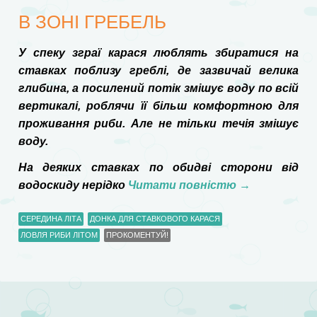
В ЗОНІ ГРЕБЕЛЬ
У спеку зграї карася люблять збиратися на
ставках поблизу греблі, де зазвичай велика
глибина, а посилений потік змішує воду по всій
вертикалі, роблячи її більш комфортною для
проживання риби. Але не тільки течія змішує
воду.
На деяких ставках по обидві сторони від
водоскиду нерідко
Читати повністю
→
СЕРЕДИНА ЛІТА
ДОНКА ДЛЯ СТАВКОВОГО КАРАСЯ
ЛОВЛЯ РИБИ ЛІТОМ
ПРОКОМЕНТУЙ!