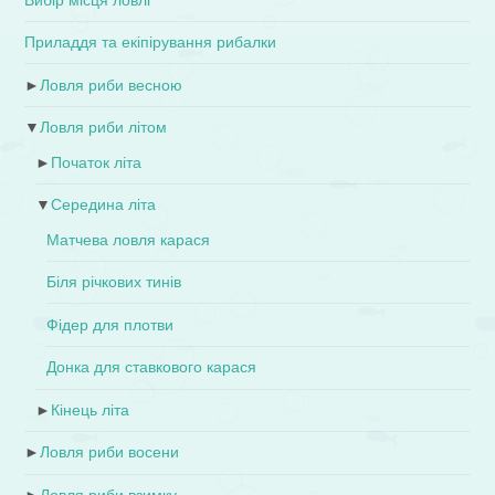
Приладдя та екіпірування рибалки
►
Ловля риби весною
▼
Ловля риби літом
►
Початок літа
▼
Середина літа
Матчева ловля карася
Біля річкових тинів
Фідер для плотви
Донка для ставкового карася
►
Кінець літа
►
Ловля риби восени