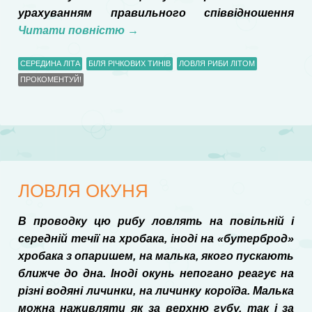
урахуванням правильного співвідношення
Читати повністю
→
СЕРЕДИНА ЛІТА
БІЛЯ РІЧКОВИХ ТИНІВ
ЛОВЛЯ РИБИ ЛІТОМ
ПРОКОМЕНТУЙ!
ЛОВЛЯ ОКУНЯ
В проводку цю рибу ловлять на повільній і
середній течії на хробака, іноді на «бутерброд»
хробака з опаришем, на малька, якого пускають
ближче до дна. Іноді окунь непогано реагує на
різні водяні личинки, на личинку короїда. Малька
можна наживляти як за верхню губу, так і за