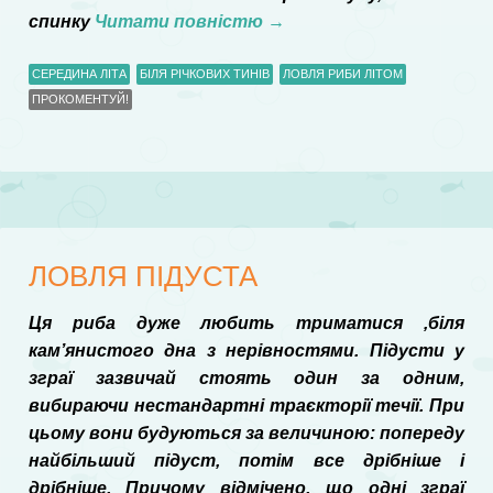
спинку
Читати повністю
→
СЕРЕДИНА ЛІТА
БІЛЯ РІЧКОВИХ ТИНІВ
ЛОВЛЯ РИБИ ЛІТОМ
ПРОКОМЕНТУЙ!
ЛОВЛЯ ПІДУСТА
Ця риба дуже любить триматися ,біля
кам’янистого дна з нерівностями. Підусти у
зграї зазвичай стоять один за одним,
вибираючи нестандартні траєкторії течії. При
цьому вони будуються за величиною: попереду
найбільший підуст, потім все дрібніше і
дрібніше. Причому відмічено, що одні зграї