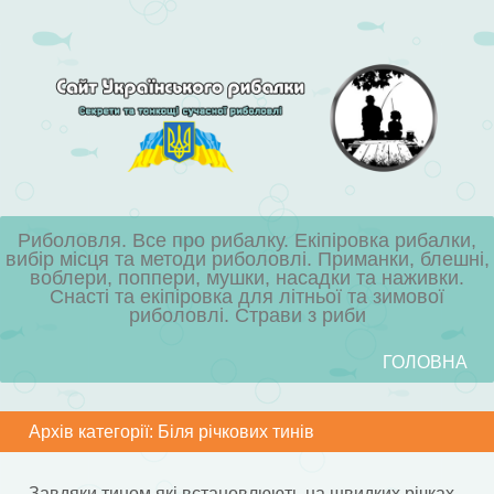
Риболовля. Все про рибалку. Екіпіровка рибалки,
вибір місця та методи риболовлі. Приманки, блешні,
воблери, поппери, мушки, насадки та наживки.
Снасті та екіпіровка для літньої та зимової
риболовлі. Страви з риби
Skip to content
ГОЛОВНА
Menu
Архів категорії:
Біля річкових тинів
Завдяки тином які встановлюють на швидких річках