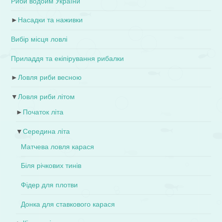
Риби водойм України
►
Насадки та наживки
Вибір місця ловлі
Приладдя та екіпірування рибалки
►
Ловля риби весною
▼
Ловля риби літом
►
Початок літа
▼
Середина літа
Матчева ловля карася
Біля річкових тинів
Фідер для плотви
Донка для ставкового карася