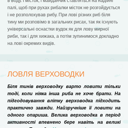
в воду. І місток, і майданчик ставляться на надійні
палі, щоб при рухах рибалки місток не розгойдується
і не розполохував рибу. При лові різних риб біля
тину ми розповімо в загальних рисах, так як існують
універсальні оснастки вудок як для лову мирної
риби, так і для хижака, а потім зупинимося докладно
на лові окремих видів.
ЛОВЛЯ ВЕРХОВОДКИ
Біля тинів верховодку варто ловити тільки
тоді, коли ніяка інша риба не хоче брати. На
підгодовування влітку верховодка підходить
практично завжди. Найзручніше її ловити на
одного опариша. Велика верховодка в період
активності впевнено бере навіть на великі