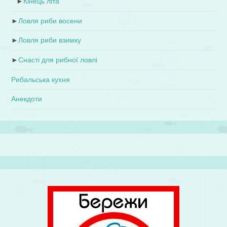
►
Кінець літа
►
Ловля риби восени
►
Ловля риби взимку
►
Снасті для рибної ловлі
Рибальська кухня
Анекдоти