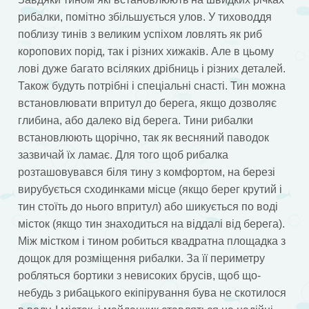
рибалки, помітно збільшується улов. У тиховоддя
поблизу тинів з великим успіхом ловлять як риб
коропових порід, так і різних хижаків. Але в цьому
лові дуже багато всіляких дрібниць і різних деталей.
Також будуть потрібні і спеціальні снасті. Тин можна
встановлювати впритул до берега, якщо дозволяє
глибина, або далеко від берега. Тини рибалки
встановлюють щорічно, так як весняний паводок
зазвичай їх ламає. Для того щоб рибалка
розташовувався біля тину з комфортом, на березі
вирубується сходинками місце (якщо берег крутий і
тин стоїть до нього впритул) або шикується по воді
місток (якщо тин знаходиться на віддалі від берега).
Між містком і тином робиться квадратна площадка з
дощок для розміщення рибалки. За її периметру
робляться бортики з невисоких брусів, щоб що-
небудь з рибацького екіпірування бува не скотилося