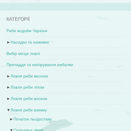
КАТЕГОРІЇ
Риби водойм України
►
Насадки та наживки
Вибір місця ловлі
Приладдя та екіпірування рибалки
►
Ловля риби весною
►
Ловля риби літом
►
Ловля риби восени
▼
Ловля риби взимку
►
Початок льодоставу
▼
Середина зими