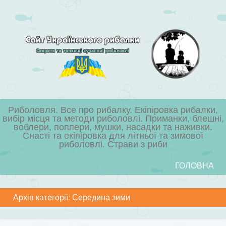
Риболовля. Все про рибалку. Екіпіровка рибалки,
вибір місця та методи риболовлі. Приманки, блешні,
воблери, поппери, мушки, насадки та наживки.
Снасті та екіпіровка для літньої та зимової
риболовлі. Страви з риби
Skip to content
ГОЛОВНА
Menu
Архів категорії:
Середина зими