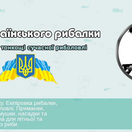
. Екіпіровка рибалки,
ловлі. Приманки,
мушки, насадки та
ка для літньої та
 з риби