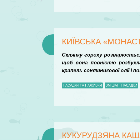
КИЇВСЬКА «МОНАС
Склянку гороху розварюється
щоб вона повністю розбухла
крапель соняшникової олії і п
НАСАДКИ ТА НАЖИВКИ
ЗМІШАНІ НАСАДКИ
КУКУРУДЗЯНА КАША