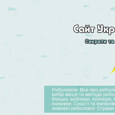
Skip to content
Риболовля. Все про рибалку
Menu
вибір місця та методи рибо
блешні, воблери, поппери, 
наживки. Снасті та екіпіров
зимової риболовлі. Страви