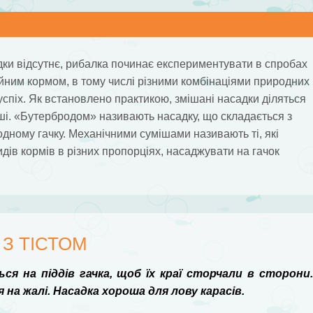
ки відсутнє, рибалка починає експериментувати в спробах
ним кормом, в тому числі різними комбінаціями природних
спіх. Як встановлено практикою, змішані насадки діляться
іші. «Бутербродом» називають насадку, що складається з
одному гачку. Механічними сумішами називають ті, які
дів кормів в різних пропорціях, насаджувати на гачок
 З ТІСТОМ
ся на піддів гачка, щоб їх краї сторчали в сторони
а жалі. Насадка хороша для лову карасів.