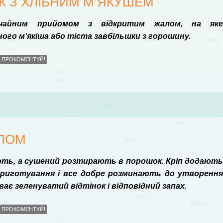
К З ХЛІБНИМ М’ЯКУШЕМ
ичайним прийомом з відкритим жалом, на як
го м’якіша або тіста завбільшки з горошину.
ПРОКОМЕНТУЙ!
ОПОМ
ають, а сушений розтирають в порошок. Кріп додают
 приготування і все добре розминають до утворенн
ває зеленуватий відтінок і відповідний запах.
ПРОКОМЕНТУЙ!