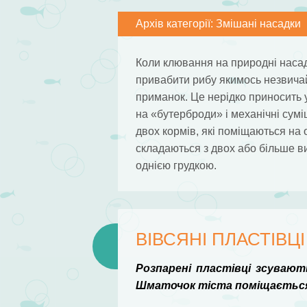
Архів категорії:
Змішані насадки
Коли клювання на природні насад
привабити рибу якимось незвичай
приманок. Це нерідко приносить у
на «бутерброди» і механічні сум
двох кормів, які поміщаються на 
складаються з двох або більше ви
однією грудкою.
ВІВСЯНІ ПЛАСТІВЦІ
Розпарені пластівці зсувають
Шматочок тіста поміщається н