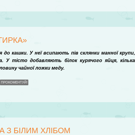
ТИРКА»
 до кашки. У неї всипають пів склянки манної крупи
. У тісто добавляють білок курячого яйця, кільк
оловину чайної ложки меду.
ПРОКОМЕНТУЙ!
 З БІЛИМ ХЛІБОМ