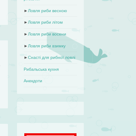
►
Ловля риби весною
►
Ловля риби літом
►
Ловля риби восени
►
Ловля риби взимку
►
Снасті для рибної ловлі
у
Рибальська кухня
Анекдоти