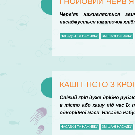
ГНОЙОВИЙ ЧЕРВ’Я
Черв’як наживляється зв
насаджується шматочок хлібно
НАСАДКИ ТА НАЖИВКИ
ЗМІШАНІ НАСАДКИ
КАШІ І ТІСТО З КР
Свіжий кріп дуже дрібно руб
в тісто або кашу під час їх
однорідної маси. Насадка набу
НАСАДКИ ТА НАЖИВКИ
ЗМІШАНІ НАСАДКИ