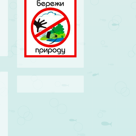
е
ь
я