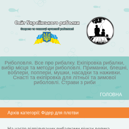
Риболовля. Все про рибалку. Екіпіровка рибалки,
вибір місця та методи риболовлі. Приманки, блешні,
воблери, поппери, мушки, насадки та наживки.
Снасті та екіпіровка для літньої та зимової
риболовлі. Страви з риби
Skip to content
ГОЛОВНА
Menu
Архів категорії:
Фідер для плотви
На часто відвідуваних рибалками річках велика