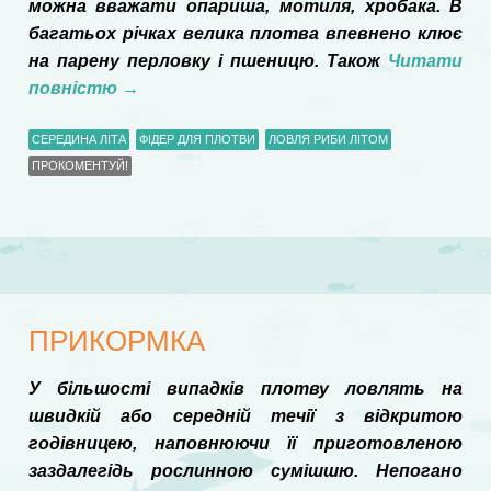
можна вважати опариша, мотиля, хробака. В
багатьох річках велика плотва впевнено клює
на парену перловку і пшеницю. Також
Читати
повністю
→
СЕРЕДИНА ЛІТА
ФІДЕР ДЛЯ ПЛОТВИ
ЛОВЛЯ РИБИ ЛІТОМ
ПРОКОМЕНТУЙ!
ПРИКОРМКА
У більшості випадків плотву ловлять на
швидкій або середній течії з відкритою
годівницею, наповнюючи її приготовленою
заздалегідь рослинною сумішшю. Непогано