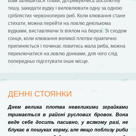
Вам залишиться тільки, дотримуючись абсолютну
тишу, закидати вудку і виловлювати одну за одною
сріблястих червоноперих риб. Коли клювання стане
стихати, можна перейти на ловлю декількома
вудками, виставляючи їх віялом на березі. Зі сходом
сонця, коли клювання великої плотви практично
припиняється і починає ловитись мала риба, можна
переключатися на ловлю донками, для чого слід
попередньо підготувати інше місце.
ДЕННІ СТОЯНКИ
Днем велика плотва невеликими зграйками
тримається в районі руслових бровок. Вона
веде себе досить пасивно, у всякому разі, не
блукає в пошуках корму, але якщо поблизу риби