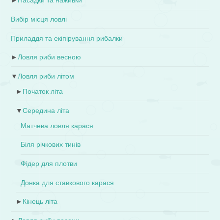
►
Насадки та наживки
Вибір місця ловлі
Приладдя та екіпірування рибалки
►
Ловля риби весною
▼
Ловля риби літом
►
Початок літа
▼
Середина літа
Матчева ловля карася
Біля річкових тинів
Фідер для плотви
Донка для ставкового карася
►
Кінець літа