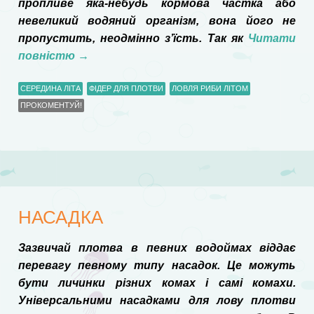
пропливе яка-небудь кормова частка або
невеликий водяний організм, вона його не
пропустить, неодмінно з’їсть. Так як
Читати
повністю
→
СЕРЕДИНА ЛІТА
ФІДЕР ДЛЯ ПЛОТВИ
ЛОВЛЯ РИБИ ЛІТОМ
ПРОКОМЕНТУЙ!
НАСАДКА
Зазвичай плотва в певних водоймах віддає
перевагу певному типу насадок. Це можуть
бути личинки різних комах і самі комахи.
Універсальними насадками для лову плотви