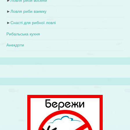
►
Ловля риби восени
►
Ловля риби взимку
►
Снасті для рибної ловлі
Рибальська кухня
Анекдоти