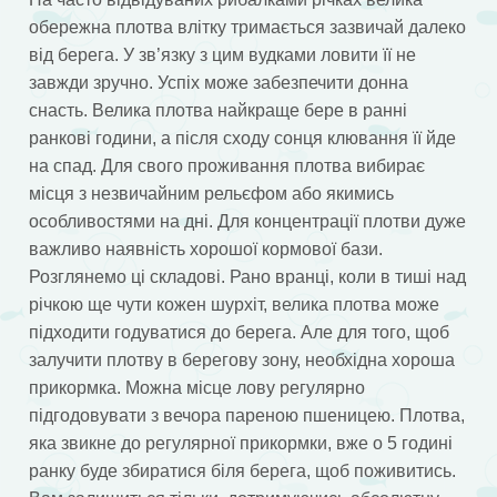
обережна плотва влітку тримається зазвичай далеко
від берега. У зв’язку з цим вудками ловити її не
завжди зручно. Успіх може забезпечити донна
снасть. Велика плотва найкраще бере в ранні
ранкові години, а після сходу сонця клювання її йде
на спад. Для свого проживання плотва вибирає
місця з незвичайним рельєфом або якимись
особливостями на дні. Для концентрації плотви дуже
важливо наявність хорошої кормової бази.
Розглянемо ці складові. Рано вранці, коли в тиші над
річкою ще чути кожен шурхіт, велика плотва може
підходити годуватися до берега. Але для того, щоб
залучити плотву в берегову зону, необхідна хороша
прикормка. Можна місце лову регулярно
підгодовувати з вечора пареною пшеницею. Плотва,
яка звикне до регулярної прикормки, вже о 5 годині
ранку буде збиратися біля берега, щоб поживитись.