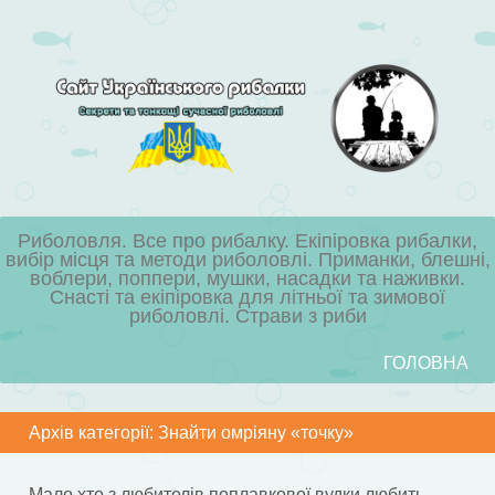
Риболовля. Все про рибалку. Екіпіровка рибалки,
вибір місця та методи риболовлі. Приманки, блешні,
воблери, поппери, мушки, насадки та наживки.
Снасті та екіпіровка для літньої та зимової
риболовлі. Страви з риби
Skip to content
ГОЛОВНА
Menu
Архів категорії:
Знайти омріяну «точку»
Мало хто з любителів поплавкової вудки любить