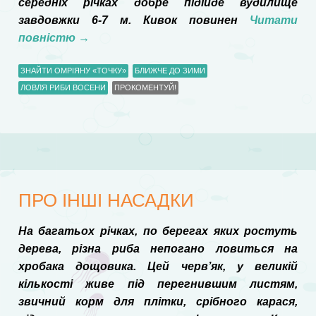
середніх річках добре підійде вудилище
завдовжки 6-7 м. Кивок повинен
Читати
повністю
→
ЗНАЙТИ ОМРІЯНУ «ТОЧКУ»
БЛИЖЧЕ ДО ЗИМИ
ЛОВЛЯ РИБИ ВОСЕНИ
ПРОКОМЕНТУЙ!
ПРО ІНШІ НАСАДКИ
На багатьох річках, по берегах яких ростуть
дерева, різна риба непогано ловиться на
хробака дощовика. Цей черв’як, у великій
кількості живе під перегнившим листям,
звичний корм для плітки, срібного карася,