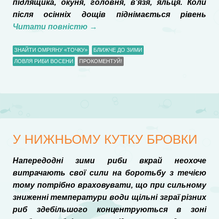
підлящика, окуня, головня, в’язя, яльця. Коли
після осінніх дощів піднімається рівень
Читати повністю
→
ЗНАЙТИ ОМРІЯНУ «ТОЧКУ»
БЛИЖЧЕ ДО ЗИМИ
ЛОВЛЯ РИБИ ВОСЕНИ
ПРОКОМЕНТУЙ!
У НИЖНЬОМУ КУТКУ БРОВКИ
Напередодні зими риби вкрай неохоче
витрачають свої сили на боротьбу з течією
тому потрібно враховувати, що при сильному
зниженні температури води щільні зграї різних
риб здебільшого концентруються в зоні