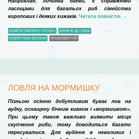
Наприклад, личинка бабки, є справжніми
ласощами для багатьох риб сімейства
коропових і деяких хижаків.
Читати повністю
→
ЗНАЙТИ ОМРІЯНУ «ТОЧКУ»
БЛИЖЧЕ ДО ЗИМИ
ЛОВЛЯ РИБИ ВОСЕНИ
ПРОКОМЕНТУЙ!
ЛОВЛЯ НА МОРМИШКУ
Пізньою осінню добутливим буває лов на
вудку, оснащену бічним кивком і «мормишкою».
При цьому також важливо виявити місця
скупчення риби, тому доводиться багато
пересуватися. Для вудіння в невеликих і