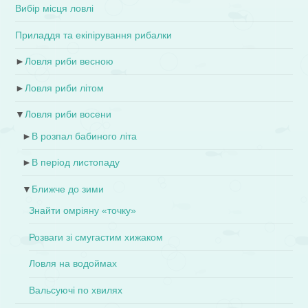
Вибір місця ловлі
Приладдя та екіпірування рибалки
►
Ловля риби весною
►
Ловля риби літом
▼
Ловля риби восени
►
В розпал бабиного літа
►
В період листопаду
▼
Ближче до зими
Знайти омріяну «точку»
Розваги зі смугастим хижаком
Ловля на водоймах
Вальсуючі по хвилях