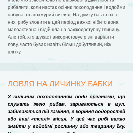
рибалити, коли настає осіннє похолодання і водойми
набувають похмурий вигляд. На думку багатьох з
них, рибу зловити в цей період важко: нібито вона
малоактивна і відійшла на важкодоступну глибину.
Але той, хто шукає і використовує різні варіанти
лову, часто буває навіть більш добутливий, ніж
влітку.
ЛОВЛЯ НА ЛИЧИНКУ БАБКИ
З сильним похолоданням води організми, що
служать їжею рибам, зариваються в мул,
забиваються під каміння, в коріння водоростей
або інші «теплі» місця. У цей час рибі важко
знайти у водоймі рослинну або тваринну їжу.