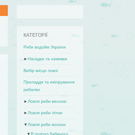
КАТЕГОРІЇ
Риби водойм України
►
Насадки та наживки
Вибір місця ловлі
о
Приладдя та екіпірування
я
рибалки
і
►
Ловля риби весною
►
Ловля риби літом
▼
Ловля риби восени
▼
В розпал бабиного