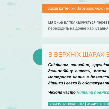
Архів категорії:
За хижою чехоне
Ця риба влітку харчується перев
переходить на донне харчування, 
В ВЕРХНІХ ШАРАХ 
Спінінгом, звичайно, зручн
дальнобійну снасть, можна 
моторного човна в дозволен
ділянки і легко їх обстежуват
Чехоня часто
Читати повні
В РОЗПАЛ БАБИНОГО ЛІТА
ЗА ХИЖОЮ ЧЕ