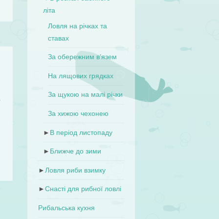
літа
Ловля на річках та
ставах
За обережним в’язем
На лящових грядках
,
За щукою на малі річки
у
ь
За хижою чехонею
►
В період листопаду
►
Ближче до зими
►
Ловля риби взимку
►
Снасті для рибної ловлі
Рибальська кухня