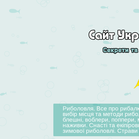
Skip to content
Риболовля. Все про рибалку
Menu
вибір місця та методи рибо
блешні, воблери, поппери, 
наживки. Снасті та екіпіров
зимової риболовлі. Страви