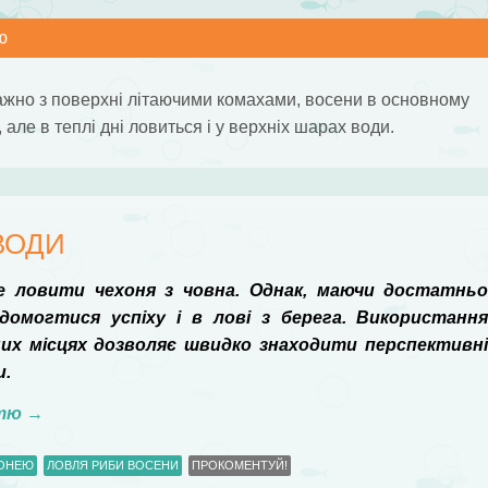
ю
ажно з поверхні літаючими комахами, восени в основному
але в теплі дні ловиться і у верхніх шарах води.
ВОДИ
іше ловити чехоня з човна. Однак, маючи достатнь
домогтися успіху і в лові з берега. Використанн
их місцях дозволяє швидко знаходити перспективн
и.
стю
→
ХОНЕЮ
ЛОВЛЯ РИБИ ВОСЕНИ
ПРОКОМЕНТУЙ!