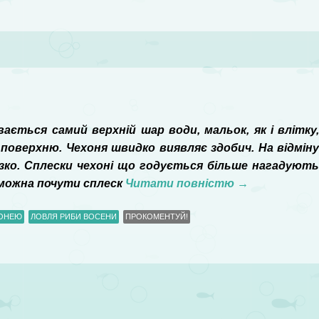
вається самий верхній шар води, мальок, як і влітку
оверхню. Чехоня швидко виявляє здобич. На відмін
різко. Сплески чехоні що годується більше нагадуют
 можна почути сплеск
Читати повністю
→
ХОНЕЮ
ЛОВЛЯ РИБИ ВОСЕНИ
ПРОКОМЕНТУЙ!