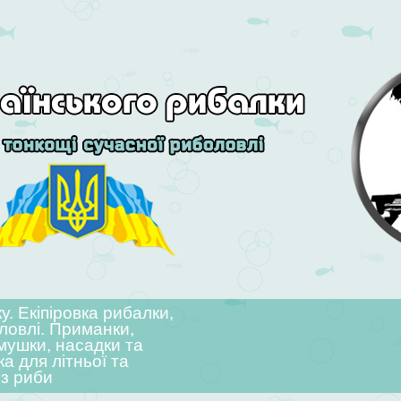
. Екіпіровка рибалки,
ловлі. Приманки,
мушки, насадки та
ка для літньої та
 з риби