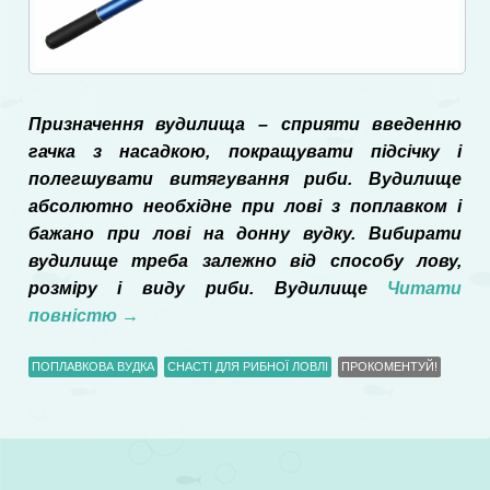
Призначення вудилища – сприяти введенню
гачка з насадкою, покращувати підсічку і
полегшувати витягування риби. Вудилище
абсолютно необхідне при лові з поплавком і
бажано при лові на донну вудку. Вибирати
вудилище треба залежно від способу лову,
розміру і виду риби. Вудилище
Читати
повністю
→
ПОПЛАВКОВА ВУДКА
СНАСТІ ДЛЯ РИБНОЇ ЛОВЛІ
ПРОКОМЕНТУЙ!