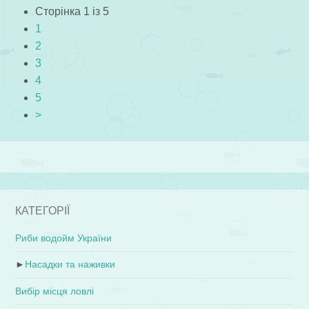
Сторінка 1 із 5
1
2
3
4
5
>
КАТЕГОРІЇ
Риби водойм України
►
Насадки та наживки
Вибір місця ловлі