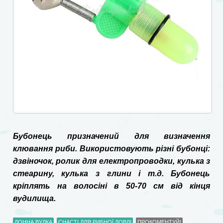
Бубонець призначений для визначення
клювання риби. Використовують різні бубонці:
дзвіночок, ролик для електропроводки, кулька з
стеарину, кулька з глини і т.д. Бубонець
кріплять на волосіні в 50-70 см від кінця
вудилища.
ДОННА ВУДКА
СНАСТІ ДЛЯ РИБНОЇ ЛОВЛІ
ПРОКОМЕНТУЙ!