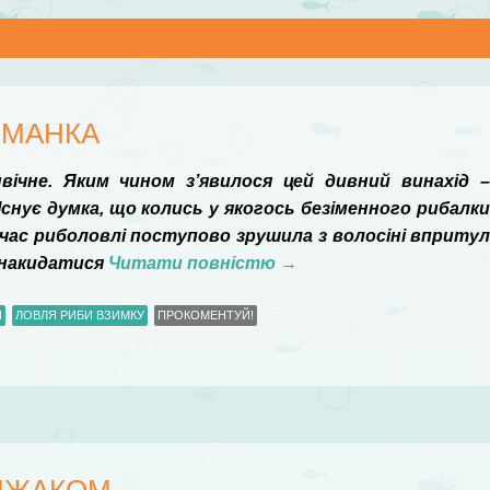
ИМАНКА
ічне. Яким чином з’явилося цей дивний винахід 
снує думка, що колись у якогось безіменного рибалк
 час риболовлі поступово зрушила з волосіні вприту
 накидатися
Читати повністю
→
И
ЛОВЛЯ РИБИ ВЗИМКУ
ПРОКОМЕНТУЙ!