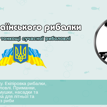
. Екіпіровка рибалки,
ловлі. Приманки,
мушки, насадки та
ка для літньої та
 з риби