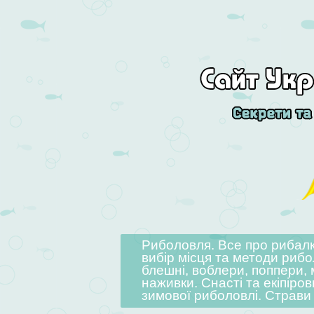
Skip to content
Риболовля. Все про рибалку
Menu
вибір місця та методи рибо
блешні, воблери, поппери, 
наживки. Снасті та екіпіров
зимової риболовлі. Страви