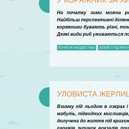
У КОРЯЖНИК ЗА 
На початку зими можна ро
Найбільш перспективні ділянк
коряжники бувають різні, то
Деякі види риб уживаються пор
ПОЧАТОК ЛЬОДОСТАВУ
ЛОВЛЯ З ПІД КРИГ
УЛОВИСТА ЖЕРЛИ
Взимку під льодом в озерах і
мабуть, підводних мисливців
долучена до життя під криго
гаражів, зупинок, вокзалів, п