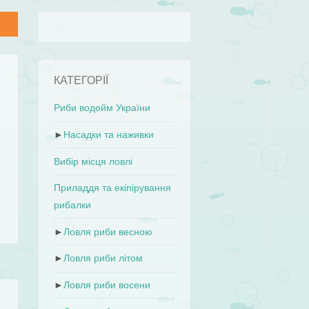
КАТЕГОРІЇ
Риби водойм України
–
и
►
Насадки та наживки
л
Вибір місця ловлі
Приладдя та екіпірування
рибалки
►
Ловля риби весною
►
Ловля риби літом
►
Ловля риби восени