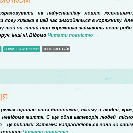
ХИЖАКОМ
зраховувати на найуспішнішу ловлю жерлицями
и лову хижака в цей час знаходяться в коряжнику. Ал
му той чи інший тип коряжника займають певні риби
уч, інші ні. Відомо
Читати повністю
→
И
ЛОВЛЯ РИБИ ВЗИМКУ
ПРОКОМЕНТУЙ!
ЦЯ
 річках триває своя дивовижна, нікому з людей, крім
, невідоме життя. Є ще одна категорія людей тісн
ю – це рибалки. Затемна направляються вони до свої
рихопивши
Читати повністю
→