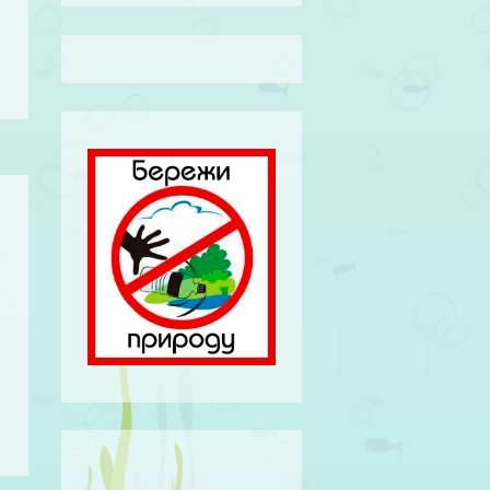
и
и
а