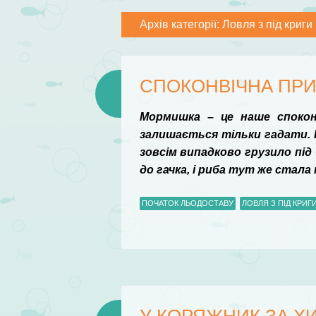
Архів категорії:
Ловля з під криги
СПОКОНВІЧНА ПР
Мормишка – це наше споконв
залишається тільки гадати. І
зовсім випадково грузило під
до гачка, і риба тут же стала
ПОЧАТОК ЛЬОДОСТАВУ
ЛОВЛЯ З ПІД КРИГ