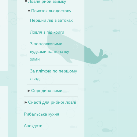
▼
Ловля риби взимку
▼
Початок льодоставу
.
Перший лід в затоках
е
.
Ловля з під криги
З поплавковими
вудками на початку
зими
За пліткою по першому
льоді
►
Середина зими
►
Снасті для рибної ловлі
,
Рибальська кухня
о
Анекдоти
м