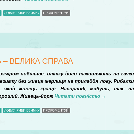
И
ЛОВЛЯ РИБИ ВЗИМКУ
ПРОКОМЕНТУЙ!
– ВЕЛИКА СПРАВА
розміром побільше. влітку його наживляють на гачк
 взимку без живця жерлиця не приладдя лову. Рибалк
, який живець краще. Насправді, мабуть, так: н
хороший. Живець-йорж
Читати повністю
→
И
ЛОВЛЯ РИБИ ВЗИМКУ
ПРОКОМЕНТУЙ!