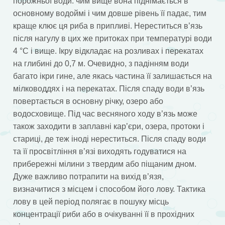
порожньої води: чим вище вона піднімається в
основному водоймі і чим довше рівень її падає, тим
краще клює ця риба в припливі. Нереститься в’язь
після нагулу в цих же притоках при температурі води
4 °C і вище. Ікру відкладає на розливах і перекатах
на глибині до 0,7 м. Очевидно, з падінням води
багато ікри гине, але якась частина її залишається на
мілководдях і на перекатах. Після спаду води в’язь
повертається в основну річку, озеро або
водосховище. Під час весняного ходу в’язь може
також заходити в заплавні кар’єри, озера, протоки і
стариці, де теж іноді нереститься. Після спаду води
та її просвітління в’язі виходять годуватися на
прибережні мілини з твердим або піщаним дном.
Дуже важливо потрапити на вихід в’язя,
визначитися з місцем і способом його лову. Тактика
лову в цей період полягає в пошуку місць
концентрації риби або в очікуванні її в прохідних