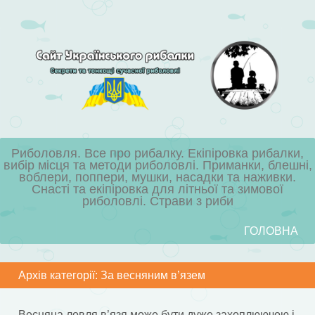
Риболовля. Все про рибалку. Екіпіровка рибалки,
вибір місця та методи риболовлі. Приманки, блешні,
воблери, поппери, мушки, насадки та наживки.
Снасті та екіпіровка для літньої та зимової
риболовлі. Страви з риби
Skip to content
ГОЛОВНА
Menu
Архів категорії:
За весняним в’язем
Весняна ловля в’язя може бути дуже захоплюючою і