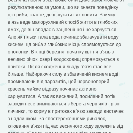
результативною за умови, що ви знаєте поведінку
цієї риби, знаєте, де її шукати і як ловити. Взимку
в’язь веде малорухливий спосіб життя в глибоких
ямах, де він впадає в заціпеніння і не харчується.
Але як тільки тала вода починає збагачувати воду
киснем, ця риба з глибоких місць спрямовується до
ополонки. В кінці березня, початку квітня в’язь з
великих річок, озер і водосховищ спрямовується в
притоки. Після сходження льоду в’язя стає все
більше. Набираючи силу в збагаченій киснем воді і
промиваючи від паразитів, цей червоноперий
красень майже відразу починає активно
харчуватися. А так як весняний, посилений потік
завжди несе вимиваються з берега черв’яків і різні
личинки, то корму в притоках в’язю завжди вистачає
з надлишком. За спостереженнями рибалок,
клювання в’язя під час весняного ходу залежить від