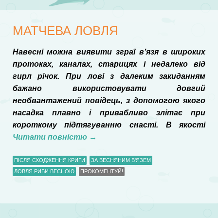
МАТЧЕВА ЛОВЛЯ
Навесні можна виявити зграї в’язя в широких
протоках, каналах, старицях і недалеко від
гирл річок. При лові з далеким закиданням
бажано використовувати довгий
необвантажений повідець, з допомогою якого
насадка плавно і привабливо злітає при
короткому підтягуванню снасті. В якості
Читати повністю
→
ПІСЛЯ СХОДЖЕННЯ КРИГИ
ЗА ВЕСНЯНИМ В'ЯЗЕМ
ЛОВЛЯ РИБИ ВЕСНОЮ
ПРОКОМЕНТУЙ!