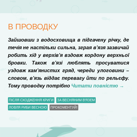
В ПРОВОДКУ
Зайшовши з водосховища в підгачену річку, де
течія не настільки сильна, зграя в’язя зазвичай
робить хід у верхів’я вздовж кордону верхньої
бровки. Також в’язі люблять просуватися
уздовж кам’янистих гряд, череди улоговини –
словом, в’язь віддає перевагу йти по рельєфу.
Тому проводку потрібно
Читати повністю
→
ПІСЛЯ СХОДЖЕННЯ КРИГИ
ЗА ВЕСНЯНИМ В'ЯЗЕМ
ЛОВЛЯ РИБИ ВЕСНОЮ
ПРОКОМЕНТУЙ!