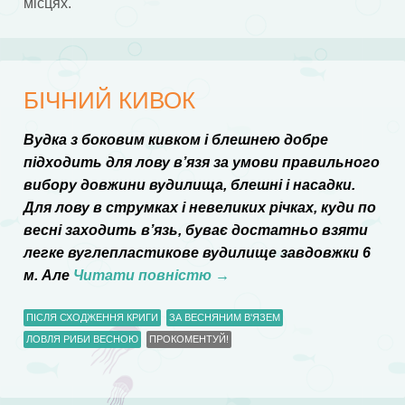
місцях.
БІЧНИЙ КИВОК
Вудка з боковим кивком і блешнею добре
підходить для лову в’язя за умови правильного
вибору довжини вудилища, блешні і насадки.
Для лову в струмках і невеликих річках, куди по
весні заходить в’язь, буває достатньо взяти
легке вуглепластикове вудилище завдовжки 6
м. Але
Читати повністю
→
ПІСЛЯ СХОДЖЕННЯ КРИГИ
ЗА ВЕСНЯНИМ В'ЯЗЕМ
ЛОВЛЯ РИБИ ВЕСНОЮ
ПРОКОМЕНТУЙ!