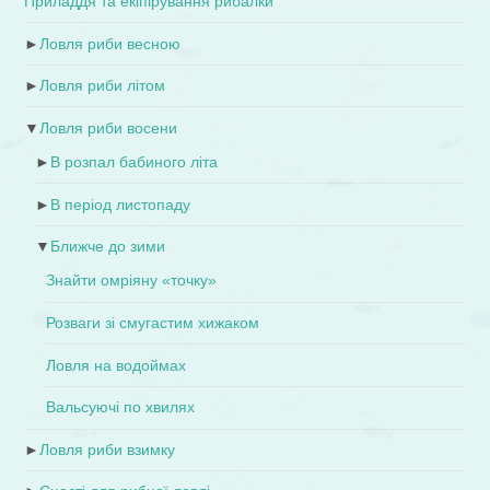
Приладдя та екіпірування рибалки
►
Ловля риби весною
►
Ловля риби літом
▼
Ловля риби восени
►
В розпал бабиного літа
►
В період листопаду
▼
Ближче до зими
Знайти омріяну «точку»
Розваги зі смугастим хижаком
Ловля на водоймах
Вальсуючі по хвилях
►
Ловля риби взимку