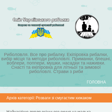
Риболовля. Все про рибалку. Екіпіровка рибалки,
вибір місця та методи риболовлі. Приманки, блешні,
воблери, поппери, мушки, насадки та наживки.
Снасті та екіпіровка для літньої та зимової
риболовлі. Страви з риби
Skip to content
ГОЛОВНА
Menu
Архів категорії:
Розваги зі смугастим хижаком
Найчастіше ловля осіннього окуня на малька