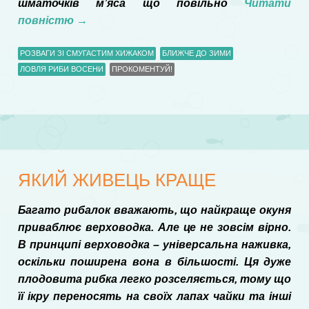
шматочків м’яса що повільно
Читати
повністю
→
РОЗВАГИ ЗІ СМУГАСТИМ ХИЖАКОМ
БЛИЖЧЕ ДО ЗИМИ
ЛОВЛЯ РИБИ ВОСЕНИ
ПРОКОМЕНТУЙ!
ЯКИЙ ЖИВЕЦЬ КРАЩЕ
Багато рибалок вважають, що найкраще окуня
приваблює верховодка. Але це не зовсім вірно.
В принципі верховодка – універсальна наживка,
оскільки поширена вона в більшості. Ця дуже
плодовита рибка легко розселяється, тому що
її ікру переносять на своїх лапах чайки та інші