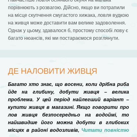
порівнюють з розвагою. Дійсно, якщо ви потрапили
на місце скупчення смугастого хижака, ловля вудкою
на живця може доставити вам велике задоволення.
Однак у цьому, здавалося б, простому способі лову є
багато нюансів, які ми постараємося розглянути.
ДЕ НАЛОВИТИ ЖИВЦЯ
Багато хто знає, що восени, коли дрібна риба
йде на глибину, добути живця – велика
проблема. У цей період найлегший варіант –
купити живця в магазині. Якщо говорити про
лов живця безпосередньо на водоймі, то
найшвидше його можна добути в глибоких
місцях в районі водозливів,
Читати повністю