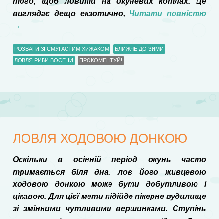
того, щоб ловити на окуневих котлах. Це
виглядає дещо екзотично,
Читати повністю
→
РОЗВАГИ ЗІ СМУГАСТИМ ХИЖАКОМ
БЛИЖЧЕ ДО ЗИМИ
ЛОВЛЯ РИБИ ВОСЕНИ
ПРОКОМЕНТУЙ!
ЛОВЛЯ ХОДОВОЮ ДОНКОЮ
Оскільки в осінній період окунь часто
тримається біля дна, лов його живцевою
ходовою донкою може бути добутливою і
цікавою. Для цієї мети підійде пікерне вудилище
зі змінними чутливими вершинками. Ступінь