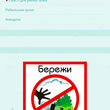
►
Снасті для рибної ловлі
Рибальська кухня
Анекдоти