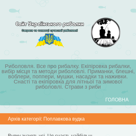
Риболовля. Все про рибалку. Екіпіровка рибалки,
вибір місця та методи риболовлі. Приманки, блешні,
воблери, поппери, мушки, насадки та наживки.
Снасті та екіпіровка для літньої та зимової
риболовлі. Страви з риби
Skip to content
ГОЛОВНА
Menu
Архів категорії:
Поплавкова вудка
Вудку знають усі. Ця снасть найбільш