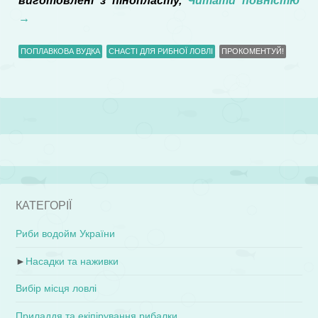
виготовлені з пінопласту,
Читати повністю
→
ПОПЛАВКОВА ВУДКА
СНАСТІ ДЛЯ РИБНОЇ ЛОВЛІ
ПРОКОМЕНТУЙ!
КАТЕГОРІЇ
Риби водойм України
►
Насадки та наживки
Вибір місця ловлі
Приладдя та екіпірування рибалки