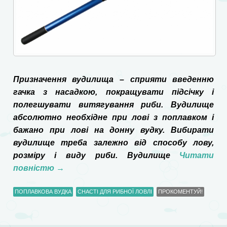
Призначення вудилища – сприяти введенню
гачка з насадкою, покращувати підсічку і
полегшувати витягування риби. Вудилище
абсолютно необхідне при лові з поплавком і
бажано при лові на донну вудку. Вибирати
вудилище треба залежно від способу лову,
розміру і виду риби. Вудилище
Читати
повністю
→
ПОПЛАВКОВА ВУДКА
СНАСТІ ДЛЯ РИБНОЇ ЛОВЛІ
ПРОКОМЕНТУЙ!